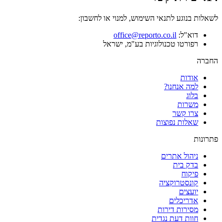
לשאלות בנוגע לתנאי השימוש, למנוי או לחשבון:
דוא"ל:
office@reporto.co.il
רפורטו טכנולוגיות בע"מ, ישראל
החברה
אודות
למה אנחנו?
בלוג
משרות
צרו קשר
שאלות נפוצות
פתרונות
ניהול אתרים
בדק בית
פיקוח
קונסטרוקציה
יועצים
אדריכלים
מסירות דירות
חוות דעת נגדית