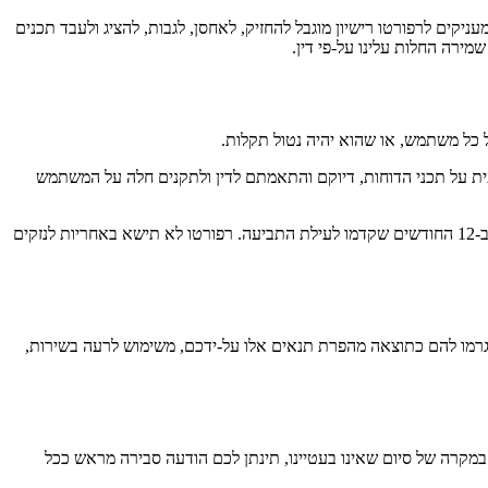
עניקים לרפורטו רישיון מוגבל להחזיק, לאחסן, לגבות, להציג ולעבד תכנים
רה החלות עלינו על-פי דין.
 כל משתמש, או שהוא יהיה נטול תקלות.
ית על תכני הדוחות, דיוקם והתאמתם לדין ולתקנים חלה על המשתמש
בכפוף להוראות החוק החל, אחריות רפורטו כלפי המשתמש בגין כל עילה הקשורה לשירות לא תעלה על הסכומים ששילם המשתמש בפועל עבור המנוי ב-12 החודשים שקדמו לעילת התביעה. רפורטו לא תישא באחריות לנזקים
ייגרמו להם כתוצאה מהפרת תנאים אלו על-ידכם, משימוש לרעה בשירות,
במקרה של סיום שאינו בעטיינו, תינתן לכם הודעה סבירה מראש ככל