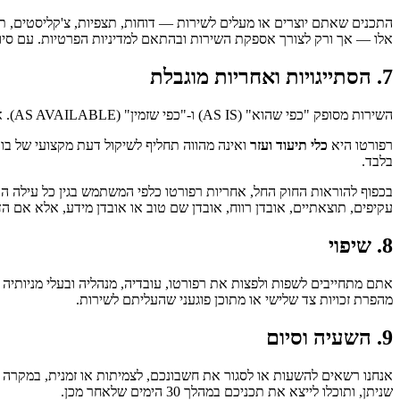
התכנים שאתם יוצרים או מעלים לשירות — דוחות, תצפיות, צ'קליסטים, ת
אלו — אך ורק לצורך אספקת השירות ובהתאם למדיניות הפרטיות. עם סיום
7. הסתייגויות ואחריות מוגבלת
השירות מסופק "כפי שהוא" (
AS IS
) ו-"כפי שזמין" (
AS AVAILABLE
). 
רפורטו היא
כלי תיעוד ועזר
ואינה מהווה תחליף לשיקול דעת מקצועי של בו
בלבד.
עקיפים, תוצאתיים, אובדן רווח, אובדן שם טוב או אובדן מידע, אלא אם הד
8. שיפוי
אתם מתחייבים לשפות ולפצות את רפורטו, עובדיה, מנהליה ובעלי מניותיה 
מהפרת זכויות צד שלישי או מתוכן פוגעני שהעליתם לשירות.
9. השעיה וסיום
אנחנו רשאים להשעות או לסגור את חשבונכם, לצמיתות או זמנית, במקרה 
שניתן, ותוכלו לייצא את תכניכם במהלך 30 הימים שלאחר מכן.