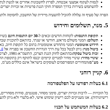
לנסות לעקוף אמצעי אבטחה, לפרוץ לחשבונות אחרים או לגשת לנתו
להשתמש בשירות בדרך המפרה חוקי הגנת פרטיות או זכויות יוצרים.
הפרה של סעיף זה עלולה להוביל להשעיה מיידית של החשבון, לחסימה ולת
5. מנוי, תשלומים וחידוש
תקופת התנסות:
לקוחות חדשים זכאים ל-
30 יום התנסות חינם
בשירו
תשלום:
המנוי משולם מראש, חודשי או שנתי, בהתאם לתוכנית שבח
חידוש אוטומטי:
המנוי מתחדש אוטומטית בתום כל תקופת חיוב, באותה תוכנית 
ביטול מנוי:
ניתן לבטל בכל עת דרך הגדרות החשבון או בפנייה אל
.il
זכות ביטול עסקה:
בהתאם לחוק הגנת הצרכן, התשמ"א-1981, לצרכנים פרטיים עומדת זכות ביטול בתנאים ובמועדים הקבועים בחוק.
שינויי מחיר:
שינויי מחיר למנויים קיימים יכנסו לתוקף רק בתקופת החידוש ה
מע"מ:
המחירים המפורסמים לעוסקים בישראל אינם כוללים מע"מ, 
6. קניין רוחני
6.1 בעלות רפורטו על הפלטפורמה
כל הזכויות — לרבות זכויות יוצרים, סימני מסחר, פטנטים, סודות מסחריי
רישיונותיה). אנו מעניקים לכם רישיון שימוש אישי, לא-בלעדי ולא-ניתן ל
6.2 בעלות המשתמש על תכניו