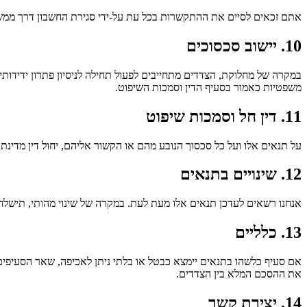
אתם זכאים לסיים את ההתקשרות בכל עת על-ידי סגירת החשבון דרך ממשק
10. יישוב סכסוכים
במקרה של מחלוקת, הצדדים מתחייבים לפעול תחילה לניסיון פתרון ידידות
משפטיות כאמור בסעיף הדין וסמכות השיפוט.
11. דין חל וסמכות שיפוט
על תנאים אלו ועל כל סכסוך הנובע מהם או הקשור אליהם, יחול דין מדינ
12. שינויים בתנאים
אנחנו רשאים לעדכן תנאים אלו מעת לעת. במקרה של שינוי מהותי, תישל
13. כלליים
אם סעיף כלשהו בתנאים יימצא כבטל או בלתי ניתן לאכיפה, שאר הסעיפים י
את ההסכם המלא בין הצדדים.
14. יצירת קשר