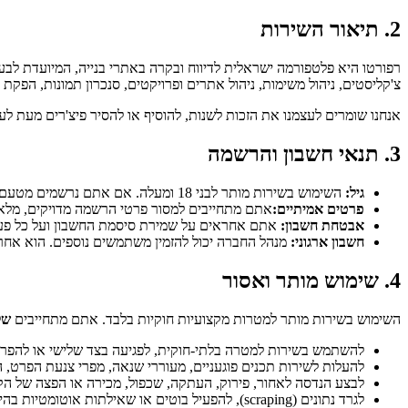
2. תיאור השירות
רפורטו היא פלטפורמה ישראלית לדיווח ובקרה באתרי בנייה, המיועדת לבעל
צ'קליסטים, ניהול משימות, ניהול אתרים ופרויקטים, סנכרון תמונות, הפקת
אנחנו שומרים לעצמנו את הזכות לשנות, להוסיף או להסיר פיצ'רים מעת לע
3. תנאי חשבון והרשמה
גיל:
השימוש בשירות מותר לבני 18 ומעלה. אם אתם נרשמים מטעם חברה, אתם מצהירים שאתם מוסמכים לחייב אותה בתנאים אלו.
פרטים אמיתיים:
אתם מתחייבים למסור פרטי הרשמה מדויקים, מלאים
אבטחת חשבון:
אתם אחראים על שמירת סיסמת החשבון ועל כל פעיל
חשבון ארגוני:
מנהל החברה יכול להזמין משתמשים נוספים. הוא אחר
4. שימוש מותר ואסור
השימוש בשירות מותר למטרות מקצועיות חוקיות בלבד. אתם מתחייבים
של
להשתמש בשירות למטרה בלתי-חוקית, לפגיעה בצד שלישי או להפרת 
להעלות לשירות תכנים פוגעניים, מעוררי שנאה, מפרי צנעת הפרט, הכו
לבצע הנדסה לאחור, פירוק, העתקה, שכפול, מכירה או הפצה של הק
לגרד נתונים (
scraping
), להפעיל בוטים או שאילתות אוטומטיות בהי