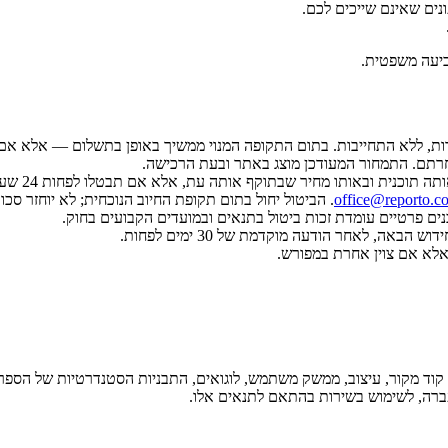
נים שאינם שייכים לכם.
ביעה משפטית.
ת, ללא התחייבות. בתום התקופה המנוי ממשיך באופן בתשלום — אלא אם 
רתם. התמחור המעודכן מוצג באתר ובעת הרכישה.
ובאותו מחיר שבתוקף אותה עת, אלא אם תבטלו לפחות 24 שעות לפני מועד החידוש.
office@reporto.co
. הביטול יחול בתום תקופת החיוב הנוכחית; לא יוחזר ס
באה, לאחר הודעה מוקדמת של 30 ימים לפחות.
אלא אם צוין אחרת במפורש.
ם, קוד מקור, עיצוב, ממשק משתמש, לוגואים, התבניות הסטנדרטיות של הספר
העברה, לשימוש בשירות בהתאם לתנאים אלו.