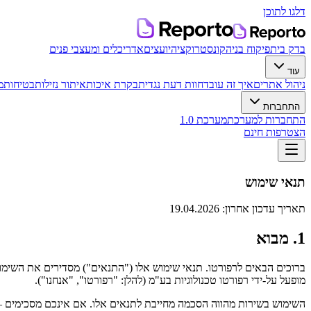
דלגו לתוכן
בדק בית
פיקוח בניה
קונסטרוקציה
יועצים
אדריכלים ומעצבי פנים
עוד
ניהול אתרים
איך זה עובד
חוות דעת נגדית
בקרת איכות
איתור נזילות
בטיחות
מ
התחברות
התחברות למערכת
מערכת 1.0
הצטרפות חינם
תנאי שימוש
תאריך עדכון אחרון: 19.04.2026
1. מבוא
ברוכים הבאים לרפורטו. תנאי שימוש אלו ("התנאים") מסדירים את השימ
מופעל על-ידי רפורטו טכנולוגיות בע"מ (להלן: "רפורטו", "אנחנו").
השימוש בשירות מהווה הסכמה מחייבת לתנאים אלו. אם אינכם מסכימים —