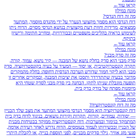
קראו עוד
←
מונח במילון
מה זה דוח הנדסי?
דוח הנדסי הוא מסמך מקצועי הנערך על ידי מהנדס מוסמך, המתעד
ממצאים, מדידות וחוות דעת מקצועית בנושא הנדסי מסוים. הדוח ניתן
לשימוש כראיה בהליכים משפטיים ובבוררויות, ומחייב חתימה ורישיון
בתוקף.
קראו עוד
←
מונח במילון
מה זה סדק מבני?
סדק מבני הוא סדק בחלק נושא של המבנה — קיר נושא, עמוד, קורה,
תקרה קונסטרוקטיבית, או יסוד — המעיד על בעיה בקונסטרוקציה. סדק
מבני הוא ליקוי חמור שדורש הערכה הנדסית דחופה: בחלק מהמקרים
מדובר בבעיה שתתדרדר ותסכן את יציבות המבנה, ובמקרים אחרים זו
תופעה מוגבלת שניתן לתקן. הבחנה בין סדק מבני לסדק שטחי היא
מיומנות מפתח של בודק בדק בית.
קראו עוד
←
מונח במילון
מה זה דוח קונסטרוקציה?
דוח קונסטרוקציה הוא מסמך הנדסי מקצועי המתעד את מצב שלד הבניין
— יסודות, עמודים, קורות, תקרות וקירות נושאים. בניגוד לדוח בדק בית
המתמקד בגימור ובמערכות, דוח קונסטרוקציה ממוקד בבטיחות מבנית
של הבניין ובכשירותו לעמוד בעומסים. הדוח נדרש לאחר רעידת אדמה,
פגעי מזג אוויר, גילוי סדקים מבניים, לפני תוספת בנייה, או לקבלת היתרי