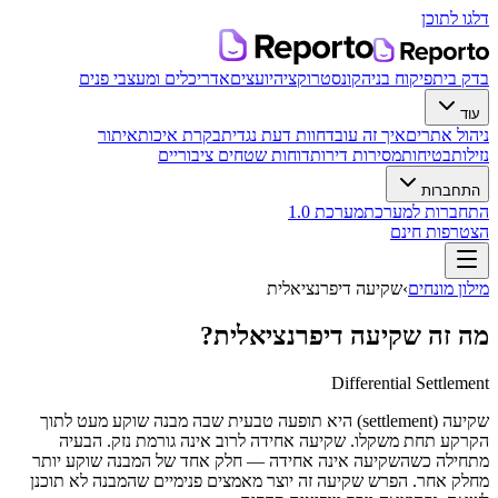
דלגו לתוכן
בדק בית
פיקוח בניה
קונסטרוקציה
יועצים
אדריכלים ומעצבי פנים
עוד
ניהול אתרים
איך זה עובד
חוות דעת נגדית
בקרת איכות
איתור
נזילות
בטיחות
מסירות דירות
דוחות שטחים ציבוריים
התחברות
התחברות למערכת
מערכת 1.0
הצטרפות חינם
מילון מונחים
›
שקיעה דיפרנציאלית
מה זה
שקיעה דיפרנציאלית
?
Differential Settlement
שקיעה (settlement) היא תופעה טבעית שבה מבנה שוקע מעט לתוך
הקרקע תחת משקלו. שקיעה אחידה לרוב אינה גורמת נזק. הבעיה
מתחילה כשהשקיעה אינה אחידה — חלק אחד של המבנה שוקע יותר
מחלק אחר. הפרש שקיעה זה יוצר מאמצים פנימיים שהמבנה לא תוכנן