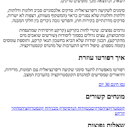
לשאת, וכתוצאה מכך מופיעים סדקים.
סימנים לשקיעה דיפרנציאלית: סדקים אלכסוניים סביב חלונות ודלתות,
דלתות וחלונות שלא נסגרים כראוי (המשקוף מעוות), רצפות לא ישרות,
סדקים מדרגתיים בקירות חוץ, והפרשי גובה ניכרים בין חלקי המבנה.
גורמים נפוצים: שינויי לחות בקרקע (קרקע חרסיתית שמתנפחת
ומתכווצת), עצים גדולים בסמוך ליסודות (שורשים שואבים מים
מהקרקע), תכנון יסודות שלא הביא בחשבון תנאי קרקע, ותוספת עומסים
(קומה נוספת). טיפול דורש התערבות של מהנדס קונסטרוקציה.
איך רפורטו עוזרת
רפורטו מאפשרת לתעד סימני שקיעה דיפרנציאלית עם תמונות, מדידות,
ותיאורים שמסייעים למהנדס הקונסטרוקציה בהערכת המצב.
נסו חינם 30 יום
מונחים קשורים
קונסטרוקציה
סדקים
בטון
דוח הנדסי
סדק מבני
דוח קונסטרוקציה
מחקר
קרקע
שאלות נפוצות