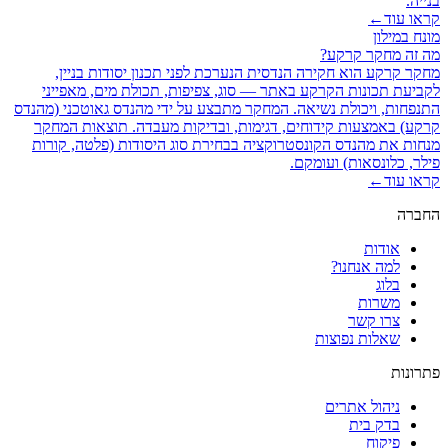
בנייה.
קראו עוד
←
מונח במילון
מה זה מחקר קרקע?
מחקר קרקע הוא חקירה הנדסית הנערכת לפני תכנון יסודות בניין,
לקביעת תכונות הקרקע באתר — סוג, צפיפות, תכולת מים, מאפייני
התנפחות, ויכולת נשיאה. המחקר מתבצע על ידי מהנדס גאוטכני (מהנדס
קרקע) באמצעות קידוחים, דגימות, ובדיקות מעבדה. תוצאות המחקר
מנחות את מהנדס הקונסטרוקציה בבחירת סוג היסודות (פלטה, קורות
פילר, כלונסאות) ועומקם.
קראו עוד
←
החברה
אודות
למה אנחנו?
בלוג
משרות
צרו קשר
שאלות נפוצות
פתרונות
ניהול אתרים
בדק בית
פיקוח