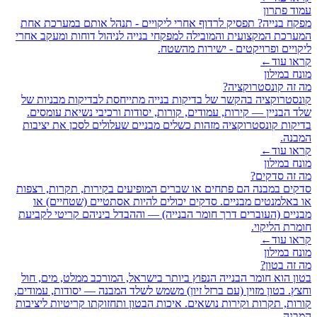
עמוד פתרון
מפקח בנייה? תפסיק לרדוף אחרי ליקויים - תנהל אותם במערכת אחת
המערכת המקצועית והמובילה למפקחי בנייה לניהול דוחות ומעקב אחרי
ליקויים ופרויקטים - ישירות מהשטח.
קראו עוד
←
מונח במילון
מה זה קונסטרוקציה?
קונסטרוקציה בהקשר של בדיקות בנייה מתייחסת לבדיקות מבניות של
שלד הבניין — קירות, עמודים, קורות, יסודות ורכיבי נשיאת עומסים.
בדיקות קונסטרוקציה מזהות כשלים מבניים שעלולים לסכן את יציבות
המבנה.
קראו עוד
←
מונח במילון
מה זה סדקים?
סדקים במבנה הם פתחים או שברים המופיעים בקירות, תקרות, רצפות
או באלמנטים מבניים. סדקים יכולים להיות אסתטיים (שטחיים) או
מבניים (העוברים דרך חומר הבנייה) — וההבדל ביניהם קריטי לקביעת
חומרת הליקוי.
קראו עוד
←
מונח במילון
מה זה בטון?
בטון הוא חומר הבנייה הנפוץ ביותר בישראל, המורכב ממלט, מים, חול
וחצץ. בטון מזוין (עם ברזל זיון) משמש לשלד המבנה — יסודות, עמודים,
קורות, תקרות וקירות נושאים. איכות הבטון ותחזוקתו קריטיות ליציבות
המבנה.