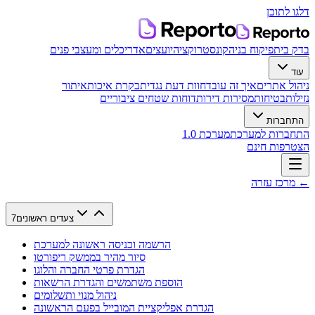
דלגו לתוכן
בדק בית
פיקוח בניה
קונסטרוקציה
יועצים
אדריכלים ומעצבי פנים
עוד
ניהול אתרים
איך זה עובד
חוות דעת נגדית
בקרת איכות
איתור
נזילות
בטיחות
מסירות דירות
דוחות שטחים ציבוריים
התחברות
התחברות למערכת
מערכת 1.0
הצטרפות חינם
← מרכז עזרה
צעדים ראשונים
7
הרשמה וכניסה ראשונה למערכת
סיור מהיר בממשק ריפורטו
הגדרת פרטי החברה והלוגו
הוספת משתמשים והגדרת הרשאות
ניהול מנוי ותשלומים
הגדרת אפליקציית המובייל בפעם הראשונה