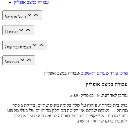
עבודה במצב אופליין
ניהול אתרים
8
דוחות
11
תצפיות ובדיקות
7
משימות
6
מרכז עזרה
›
צעדים ראשונים
›
עבודה במצב אופליין
עבודה במצב אופליין
עודכן לאחרונה:
19 באפריל 2026
בדק בית במרתף, פיקוח על שלד בקומה מינוס שתיים, בדיקה באתר
מרוחק — מצבים שבהם אין קליטה הם חלק מהיומיום של בעלי מקצוע
בענף הבנייה. אפליקציית ריפורטו תוכננה לפעול מלא במצב אופליין
ולסנכרן ברגע שתחזור הרשת.