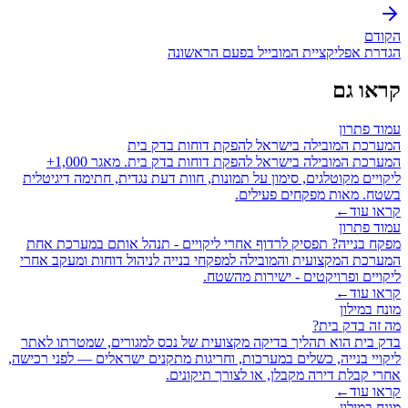
הקודם
הגדרת אפליקציית המובייל בפעם הראשונה
קראו גם
עמוד פתרון
המערכת המובילה בישראל להפקת דוחות בדק בית
המערכת המובילה בישראל להפקת דוחות בדק בית. מאגר 1,000+
ליקויים מקוטלגים, סימון על תמונות, חוות דעת נגדית, חתימה דיגיטלית
בשטח. מאות מפקחים פעילים.
קראו עוד
←
עמוד פתרון
מפקח בנייה? תפסיק לרדוף אחרי ליקויים - תנהל אותם במערכת אחת
המערכת המקצועית והמובילה למפקחי בנייה לניהול דוחות ומעקב אחרי
ליקויים ופרויקטים - ישירות מהשטח.
קראו עוד
←
מונח במילון
מה זה בדק בית?
בדק בית הוא תהליך בדיקה מקצועית של נכס למגורים, שמטרתו לאתר
ליקויי בנייה, כשלים במערכות, וחריגות מתקנים ישראלים — לפני רכישה,
אחרי קבלת דירה מקבלן, או לצורך תיקונים.
קראו עוד
←
מונח במילון