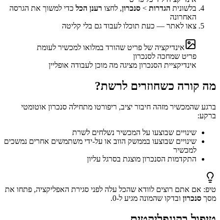
בלשונית
הגדרות
>
סנכרון
, לחצו
רענן הכל
כדי למשוך את הגרסה
האחרונה
צאו לאתר — כעת תוכלו לעבוד גם בלי קליטה
אינדיקציה של פריט שהורד במלואו למכשיר לעומת
פריט שמחכה לסנכרון
אינדיקציית הסנכרון מציגה מה מוכן לעבודה אופליין
מה קורה כשחוזרים לרשת?
ברגע שהמכשיר מזהה חיבור יציב, ריפורטו מתחילה סנכרון אוטומטי
ברקע:
שינויים שבוצעו על המכשיר נשלחים לשרת
שינויים שבוצעו בממשק הווב או על-ידי משתמשים אחרים נמשכים
למכשיר
התקדמות הסנכרון מוצגת בסרגל עליון
טיפ
:
אם אתם רוצים לוודא שהכל עלה לפני סגירת האפליקציה, פתחו את
מסך
סנכרון
ובדקו שהמונה מגיע ל-0.
טיפול בקונפליקטים