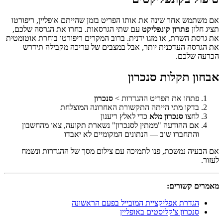
אם משתמש אחר שינה את אותו הפריט בזמן שהייתם אופליין, ריפורטו
תציג חלון
פתרון קונפליקט
עם שתי הגרסאות. בחרו את הגרסה שלכם,
את גרסת השרת, או מזגו ידנית. ברוב המקרים ריפורטו בוחרת אוטומטית
את הגרסה העדכנית יותר, אבל במצבים של עריכה מקבילה תידרש
הכרעה שלכם.
אבחון תקלות סנכרון
פתחו את תפריט ההגדרות >
סנכרון
בדקו מתי הייתה התקשורת האחרונה המוצלחת
לחצו
סנכרון מלא
כדי לאלץ ריענון
אם ההודעה "ממתין לסנכרון" נשארת תקועה, צאו מהחשבון
והתחברו שוב — הנתונים המקומיים לא יאבדו
אם הבעיה נמשכת, פנו לתמיכה עם צילום מסך של ההגדרות ונשמח
לעזור.
מאמרים קשורים:
הגדרת אפליקציית המובייל בפעם הראשונה
סנכרון צ'קליסטים באופליין