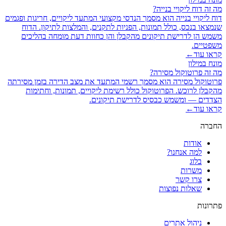
מה זה דוח ליקויי בנייה?
דוח ליקויי בנייה הוא מסמך הנדסי מקצועי המתעד ליקויים, חריגות ופגמים
שנמצאו בנכס, כולל תמונות, הפניות לתקנים, והמלצות לתיקון. הדוח
משמש הן לדרישת תיקונים מהקבלן והן כחוות דעת מומחה בהליכים
משפטיים.
קראו עוד
←
מונח במילון
מה זה פרוטוקול מסירה?
פרוטוקול מסירה הוא מסמך רשמי המתעד את מצב הדירה בזמן מסירתה
מהקבלן לרוכש. הפרוטוקול כולל רשימת ליקויים, תמונות, וחתימות
הצדדים — ומשמש כבסיס לדרישת תיקונים.
קראו עוד
←
החברה
אודות
למה אנחנו?
בלוג
משרות
צרו קשר
שאלות נפוצות
פתרונות
ניהול אתרים