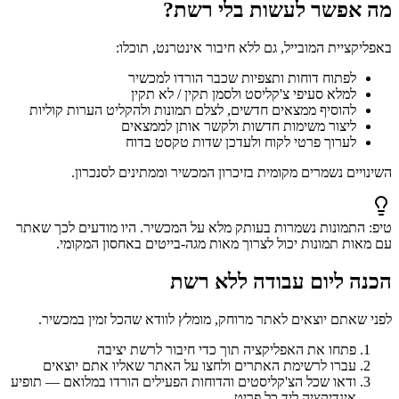
מה אפשר לעשות בלי רשת?
באפליקציית המובייל, גם ללא חיבור אינטרנט, תוכלו:
לפתוח דוחות ותצפיות שכבר הורדו למכשיר
למלא סעיפי צ'קליסט ולסמן תקין / לא תקין
להוסיף ממצאים חדשים, לצלם תמונות ולהקליט הערות קוליות
ליצור משימות חדשות ולקשר אותן לממצאים
לערוך פרטי לקוח ולעדכן שדות טקסט בדוח
השינויים נשמרים מקומית בזיכרון המכשיר וממתינים לסנכרון.
טיפ
:
התמונות נשמרות בעותק מלא על המכשיר. היו מודעים לכך שאתר
עם מאות תמונות יכול לצרוך מאות מגה-בייטים באחסון המקומי.
הכנה ליום עבודה ללא רשת
לפני שאתם יוצאים לאתר מרוחק, מומלץ לוודא שהכל זמין במכשיר.
פתחו את האפליקציה תוך כדי חיבור לרשת יציבה
עברו לרשימת האתרים ולחצו על האתר שאליו אתם יוצאים
ודאו שכל הצ'קליסטים והדוחות הפעילים הורדו במלואם — תופיע
אינדיקציה ליד כל פריט